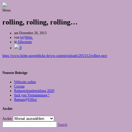
Menu
rolling, rolling, rolling…
am
Dezember 26, 2013
von
b@M4n.
in
Allgemein
0
https://www.lichte-augenblicke.de/wp-content/uploads/2013/12/rolling.mov
Neueste Beiträge
Webseite online
Corona
Rettungshundeprüfung 2020
fuck you Vermummung !
Batman@Office
Archiv
Archiv
Search