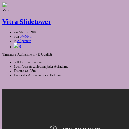
Menu
Vitra Slidetower
am
Mai 17, 2016
von
b@M4n.
in
Allgemein
0
Timelapse-Aufnahme in 4K Qualität
560 Einzelaufnahmen
15cm Versatz zwischen jeder Aufnahme
Distanz ca. 95m
Dauer der Aufnahmeserie 1h 15min