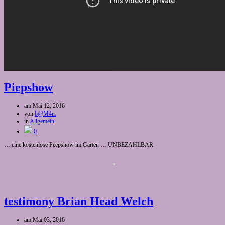
Piepshow
am
Mai 12, 2016
von
b@M4n.
in
Allgemein
0
… eine kostenlose Peepshow im Garten … UNBEZAHLBAR
testimony Brian Head Welch
am
Mai 03, 2016