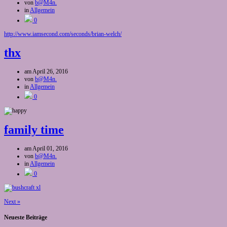
von
b@M4n.
in
Allgemein
0
http://www.iamsecond.com/seconds/brian-welch/
thx
am
April 26, 2016
von
b@M4n.
in
Allgemein
0
family time
am
April 01, 2016
von
b@M4n.
in
Allgemein
0
Next
»
Neueste Beiträge