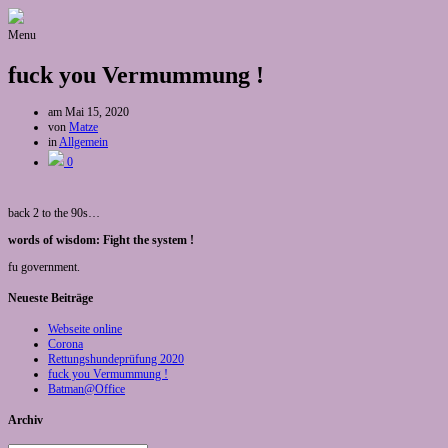
Menu
fuck you Vermummung !
am
Mai 15, 2020
von
Matze
in
Allgemein
0
back 2 to the 90s…
words of wisdom: Fight the system !
fu government.
Neueste Beiträge
Webseite online
Corona
Rettungshundeprüfung 2020
fuck you Vermummung !
Batman@Office
Archiv