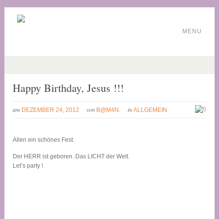
MENU
Happy Birthday, Jesus !!!
am
von
in
0
DEZEMBER 24, 2012
B@M4N.
ALLGEMEIN
Allen ein schönes Fest.
Der HERR ist geboren. Das LICHT der Welt.
Let’s party !