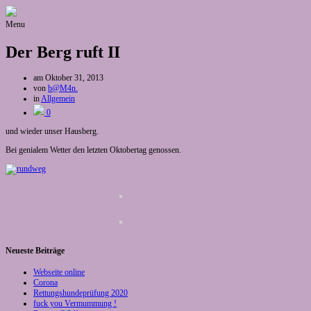
Menu
Der Berg ruft II
am
Oktober 31, 2013
von
b@M4n.
in
Allgemein
0
und wieder unser Hausberg.
Bei genialem Wetter den letzten Oktobertag genossen.
Neueste Beiträge
Webseite online
Corona
Rettungshundeprüfung 2020
fuck you Vermummung !