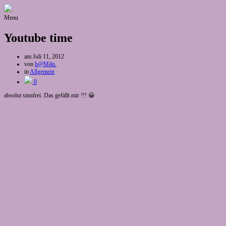
Menu
Youtube time
am
Juli 11, 2012
von
b@M4n.
in
Allgemein
0
absolut sinnfrei. Das gefällt mir !!! 😀