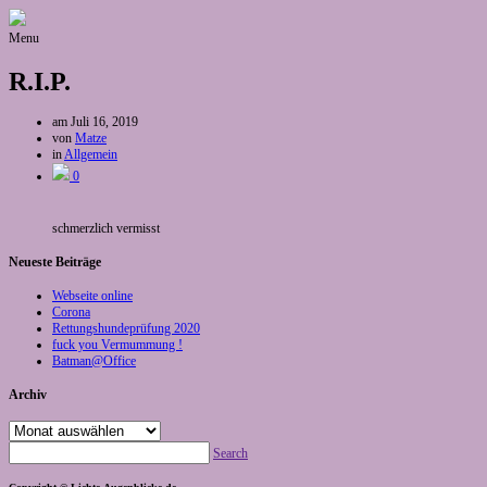
Menu
R.I.P.
am
Juli 16, 2019
von
Matze
in
Allgemein
0
schmerzlich vermisst
Neueste Beiträge
Webseite online
Corona
Rettungshundeprüfung 2020
fuck you Vermummung !
Batman@Office
Archiv
Archiv
Search